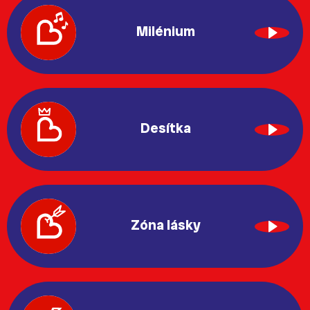
Milénium
Desítka
Zóna lásky