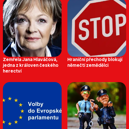
Zemřela Jana Hlaváčová,
Hraniční přechody blokují
jedna z královen českého
němečtí zemědělci
herectví