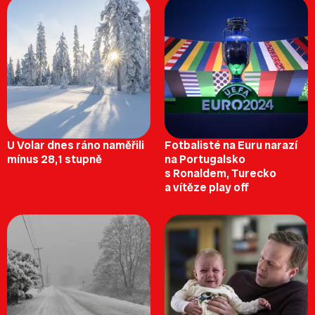
U Volar dnes ráno naměřili
Fotbalisté na Euru narazí
mínus 28,1 stupně
na Portugalsko
s Ronaldem, Turecko
a vítěze play off