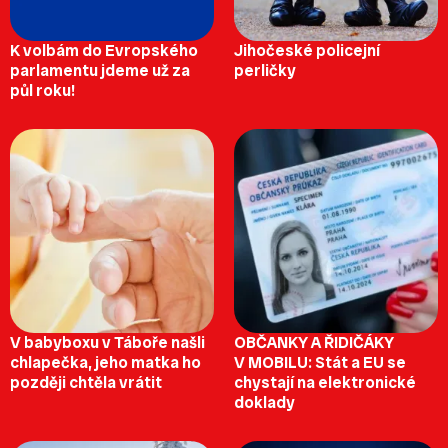
K volbám do Evropského
Jihočeské policejní
parlamentu jdeme už za
perličky
půl roku!
V babyboxu v Táboře našli
OBČANKY A ŘIDIČÁKY
chlapečka, jeho matka ho
V MOBILU: Stát a EU se
později chtěla vrátit
chystají na elektronické
doklady