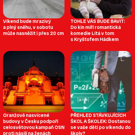
Víkend bude mrazivý
TOHLE VÁS BUDE BAVIT:
a plný sněhu, v sobotu
Do kin míří romantická
může nasněžit i přes 20 cm
komedie Lítá v tom
s Kryštofem Hádkem
Oranžově nasvícené
PŘEHLED STÁVKUJÍCÍCH
budovy v Česku podpoří
ŠKOL A ŠKOLEK: Dostanou
celosvětovou kampaň OSN
se vaše děti po víkendu do
proti násilí na ženách
školy?