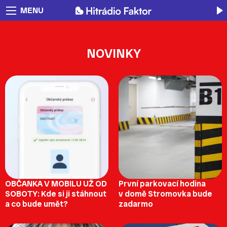
MENU
NOVINKY
OBČANKA V MOBILU UŽ OD
První parkovací hodina
SOBOTY: Kde si ji stáhnout
v domě Stromovka bude
a co bude umět?
zadarmo