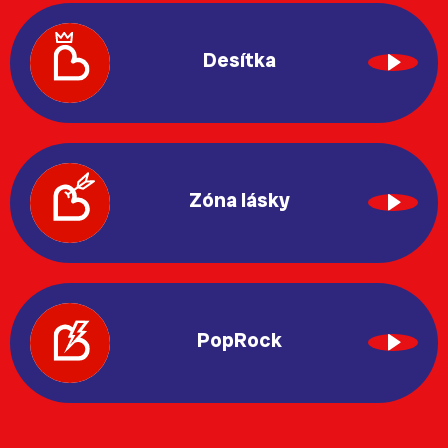
Desítka
Zóna lásky
PopRock