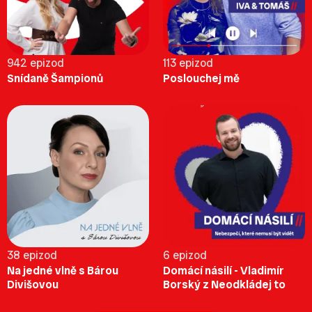
942 epizod
113 epizod
Snídaně Šampionů
Poslouchej mě
38 epizod
6 epizod
Na jedné vlně s Bárou
Domácí násilí - Vladimír
Divišovou
Borský z Neodkládej to