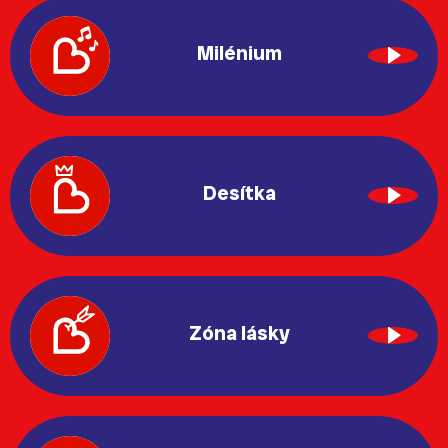
Milénium
Desítka
Zóna lásky