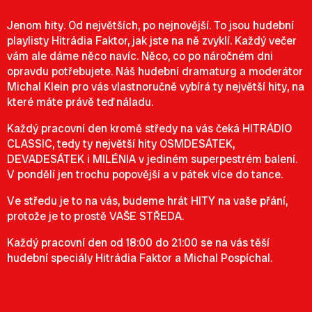
Jenom hity. Od největších, po nejnovější. To jsou hudební
playlisty Hitrádia Faktor, jak jste na ně zvyklí. Každý večer
vám ale dáme něco navíc. Něco, co po náročném dni
opravdu potřebujete. Náš hudební dramaturg a moderátor
Michal Klein pro vás vlastnoručně vybírá ty největší hity, na
které máte právě teď náladu.
Každý pracovní den kromě středy na vás čeká HITRÁDIO
CLASSIC, tedy ty největší hity OSMDESÁTEK,
DEVADESÁTEK i MILÉNIA v jediném superpestrém balení.
V pondělí jen trochu popovější a v pátek více do tance.
Ve středu je to na vás, budeme hrát HITY na vaše přání,
protože je to prostě VAŠE STŘEDA.
Každý pracovní den od 18:00 do 21:00 se na vás těší
hudební speciály Hitrádia Faktor a Michal Pospíchal.