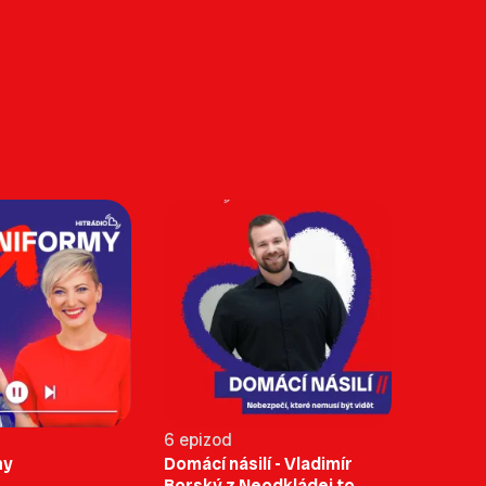
6 epizod
my
Domácí násilí - Vladimír
Borský z Neodkládej to