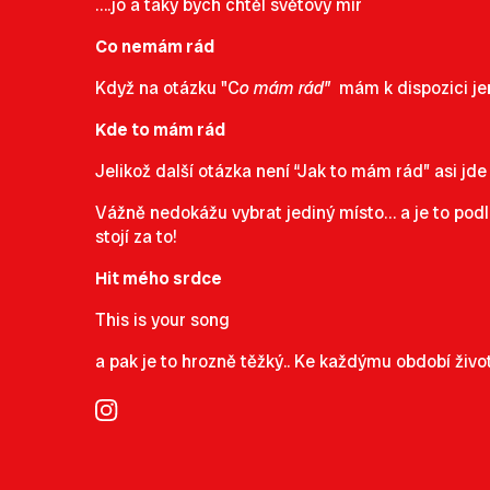
….jo a taky bych chtěl světový mír
Co nemám rád
Když na otázku "C
o mám rád"
mám k dispozici je
Kde to mám rád
Jelikož další otázka není “Jak to mám rád” asi jde 
Vážně nedokážu vybrat jediný místo… a je to podl
stojí za to!
Hit mého srdce
This is your song
a pak je to hrozně těžký.. Ke každýmu období život