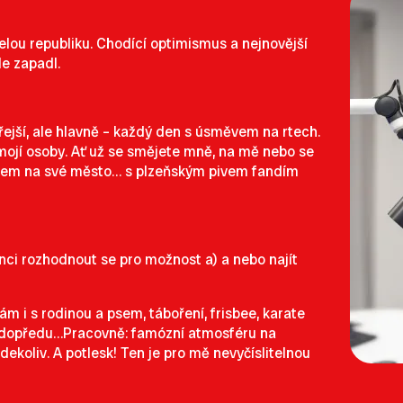
elou republiku. Chodící optimismus a nejnovější
le zapadl.
ejší, ale hlavně – každý den s úsměvem na rtech.
t mojí osoby. Ať už se smějete mně, na mě nebo se
ledem na své město… s plzeňským pivem fandím
šanci rozhodnout se pro možnost a) a nebo najít
ám i s rodinou a psem, táboření, frisbee, karate
y dopředu…Pracovně: famózní atmosféru na
ekoliv. A potlesk! Ten je pro mě nevyčíslitelnou