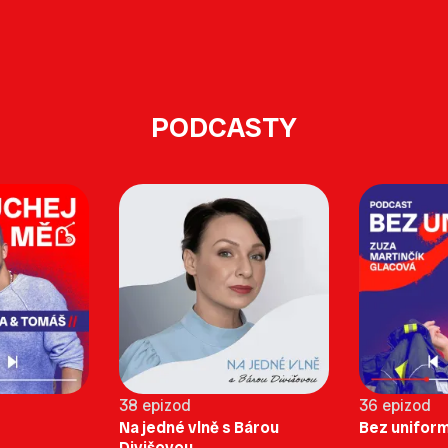
PODCASTY
38 epizod
36 epizod
Na jedné vlně s Bárou
Bez unifor
Divišovou