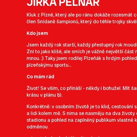
JIRKA PELNÁŘ
Kluk z Plzně, který ale po ránu dokáže rozesmát c
člen Snídaně šampionů, který do téhle trojky skvě
Kdo jsem
Jsem každý rok starší, každý přestupný rok moudř
Zní to jako klišé, ale smích je vážně největší čás
mnou. :) Taky jsem rodilej Plzeňák s hrdým poh
plzeňskýmu sportu...
Co mám rád
Život! Se vším, co přínáší - někdy i bohužel. Mít 
krásu v plánu b).
Konkrétně: v osobním životě je to klid, cestování s
a lidi kolem mě. S nima se nasměju na dva život
stadionu a pohled na zaplněný publikum vlastně kd
odměnou.