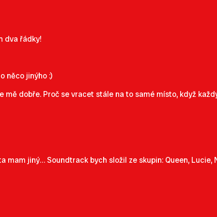
n dva řádky!
o něco jinýho :)
e mě dobře. Proč se vracet stále na to samé místo, když každ
a mam jiný… Soundtrack bych složil ze skupin: Queen, Lucie, Ni