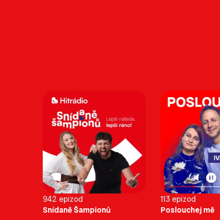
942 epizod
113 epizod
Snídaně Šampionů
Poslouchej mě