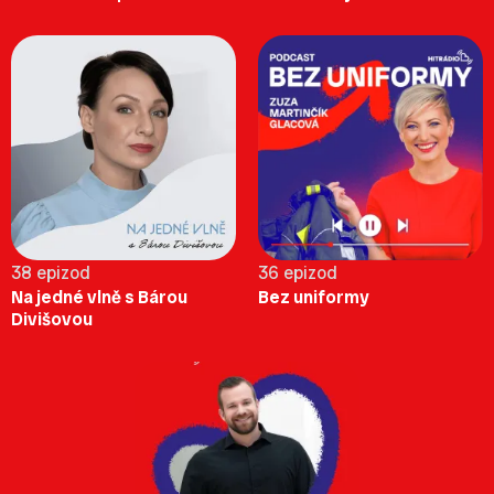
38 epizod
36 epizod
Na jedné vlně s Bárou
Bez uniformy
Divišovou