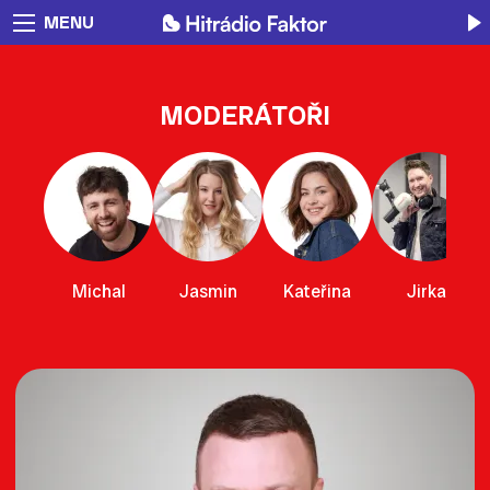
MENU
MODERÁTOŘI
Michal
Jasmin
Kateřina
Jirka