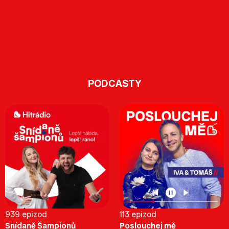
PODCASTY
939 epizod
113 epizod
Snídaně Šampionů
Poslouchej mě