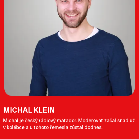
MICHAL KLEIN
Michal je český rádiový matador. Moderovat začal snad už
v kolébce a u tohoto řemesla zůstal dodnes.